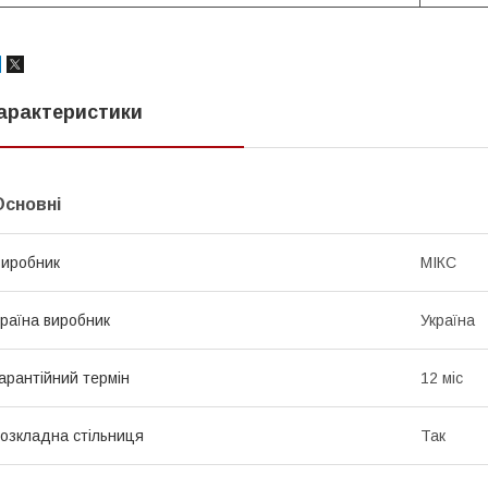
арактеристики
Основні
иробник
МІКС
раїна виробник
Україна
арантійний термін
12 міс
озкладна стільниця
Так