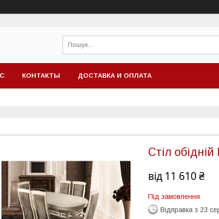
АС
КОНТАКТЫ
ДОСТАВКА И ОПЛАТА
Стіл обідній
від
11 610 ₴
Під замовлення
Відправка з 23 се