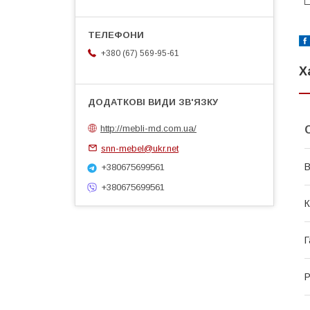
+380 (67) 569-95-61
Х
http://mebli-md.com.ua/
snn-mebel@ukr.net
В
+380675699561
+380675699561
К
Г
Р