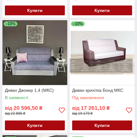
Купити
Купити
–10%
–10%
Диван Джокер 1,4 (МКС)
Диван крихітка Бонд МКС
В наявності
Під замовлення
20 596,50
17 261,10
від
₴
від
₴
від 22 885 ₴
від 19 179 ₴
Купити
Купити