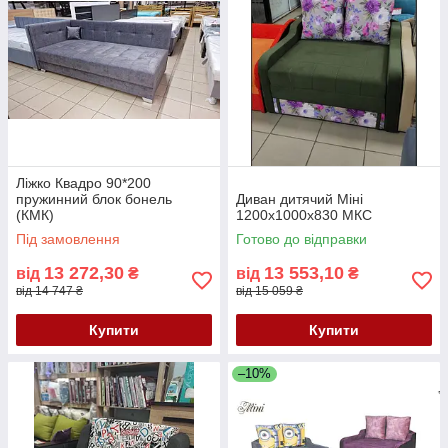
Ліжко Квадро 90*200
пружинний блок бонель
Диван дитячий Міні
(КМК)
1200х1000х830 МКС
Під замовлення
Готово до відправки
13 272,30
13 553,10
від
₴
від
₴
від 14 747 ₴
від 15 059 ₴
Купити
Купити
–10%