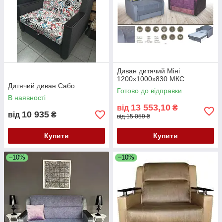
Диван дитячий Міні
1200х1000х830 МКС
Дитячий диван Сабо
Готово до відправки
В наявності
13 553,10
від
₴
10 935
від
₴
від 15 059 ₴
Купити
Купити
–10%
–10%