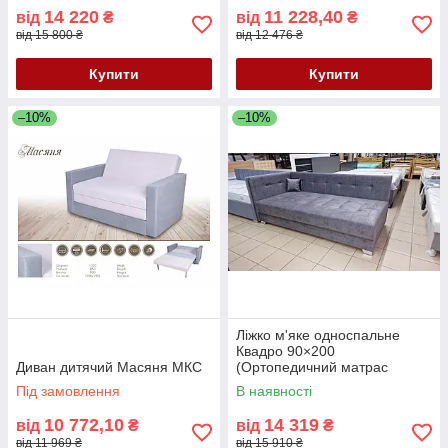
14 220
11 228,40
від
₴
від
₴
від 15 800 ₴
від 12 476 ₴
Купити
Купити
–10%
–10%
Ліжко м'яке односпальне
Квадро 90×200
Диван дитячий Масяня МКС
(Ортопедичний матрас
Поккет спрінг)
Під замовлення
В наявності
10 772,10
14 319
від
₴
від
₴
від 11 969 ₴
від 15 910 ₴