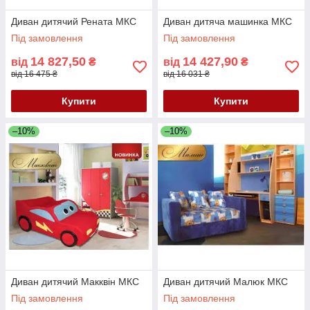
Диван дитячий Рената МКС
Диван дитяча машинка МКС
Під замовлення
Під замовлення
14 827,50
14 427,90
від
₴
від
₴
від 16 475 ₴
від 16 031 ₴
Купити
Купити
–10%
–10%
Диван дитячий Макквін МКС
Диван дитячий Малюк МКС
Під замовлення
Під замовлення