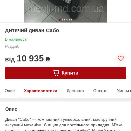
Дитячий диван Сабо
В наявності
Роздріб
10 935
від
₴
Купити
Опис
Характеристики
Доставка
Оплата
Умови 
Опис
Диван "Сабо" — компактний і універсальний, має зручний
висувний механізм. Є ящик для постільного приладдя. М'яка
основа — пінополіуретан і пружина "змійка". Міцний каркас