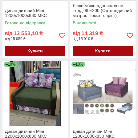
Ліжко м'яке односпальне
Диван дитячий Міні
Тедді 90×200 (Ортопедичний
1200х1000х830 МКС
матрас Поккет спрінг)
Готово до відправки
В наявності
13 553,10
14 319
від
₴
від
₴
від 15 059 ₴
від 15 910 ₴
Купити
Купити
–10%
–10%
Диван дитячий Міні
Диван дитячий Міні
1200х1000х830 МКС
1200х1000х830 МКС