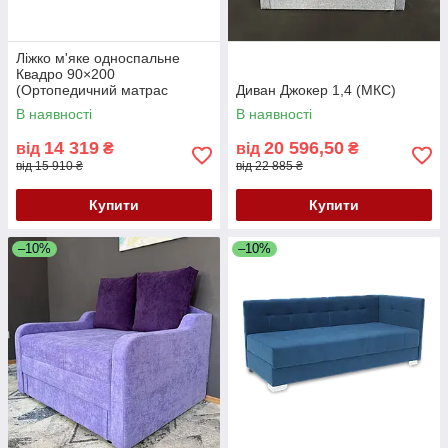
Ліжко м'яке односпальне
Квадро 90×200
(Ортопедичний матрас
Диван Джокер 1,4 (МКС)
Поккет спрінг)
В наявності
В наявності
14 319
20 596,50
від
₴
від
₴
від 15 910 ₴
від 22 885 ₴
Купити
Купити
–10%
–10%