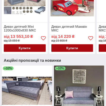
Диван дитячий Міні
Диван дитячий Макквін
Дива
1200х1000х830 МКС
МКС
МКС
13 553,10
14 220
від
₴
від
₴
від
від 15 059 ₴
від 15 800 ₴
від 1
Купити
Купити
Акційні пропозиції та новинки
–10%
–10%