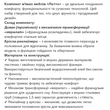
Комплект м'яких меблів «Лотто»
– це ідеальне поєднання
комфорту, функціональності та сучасних технологій. Цей
набір створений для тих, хто цінує зручність і продуманий
дизайн.
Склад комплекту:
Диван (тримісний) з механізмом трансформації
«мералат»
(«французька розкладачка»), який забезпечує
комфортне спальне місце.
Крісла-реклайнери
– з можливістю плавного переходу в
положення для відпочинку. За бажанням можна обрати
модель із функцією гойдання та обертання.
Матеріали та конструкція:
✔ Каркас виготовлений із міцних деревних матеріалів:
листяних і хвойних порід, високоякісної фанери.
Використовується безпечний водорозчинний клей без смоли
та фенолу.
✔ Наповнення – високоеластичний пінополіуретан, що
чудово тримає форму та забезпечує комфорт.
✔ Механізм трансформації «мералат» – надійне французьке
рішення для щоденного сну. Конструкція з міцних сталевих
труб (товщина 1,5 мм) гарантує довговічність і стійкість.
✔ Реклайнер у кріслах – механізм, що дозволяє легко
змінювати положення крісла для максимального