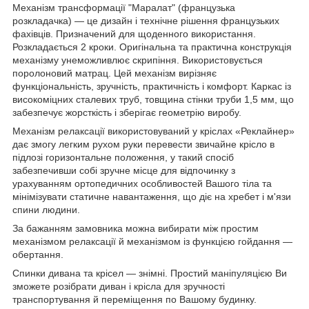
Механізм трансформації "Маралат" (французька
розкладачка) — це дизайн і технічне рішення французьких
фахівців. Призначений для щоденного використання.
Розкладається 2 кроки. Оригінальна та практична конструкція
механізму унеможливлює скрипіння. Використовується
поролоновий матрац. Цей механізм вирізняє
функціональність, зручність, практичність і комфорт. Каркас із
високоміцних сталевих труб, товщина стінки труби 1,5 мм, що
забезпечує жорсткість і зберігає геометрію виробу.
Механізм релаксації використовуваний у кріслах «Реклайнер»
дає змогу легким рухом руки перевести звичайне крісло в
підлозі горизонтальне положення, у такий спосіб
забезпечивши собі зручне місце для відпочинку з
урахуванням ортопедичних особливостей Вашого тіла та
мінімізувати статичне навантаження, що діє на хребет і м'язи
спини людини.
За бажанням замовника можна вибирати між простим
механізмом релаксації й механізмом із функцією гойдання —
обертання.
Спинки дивана та крісел — знімні. Простий маніпуляцією Ви
зможете розібрати диван і крісла для зручності
транспортування й переміщення по Вашому будинку.