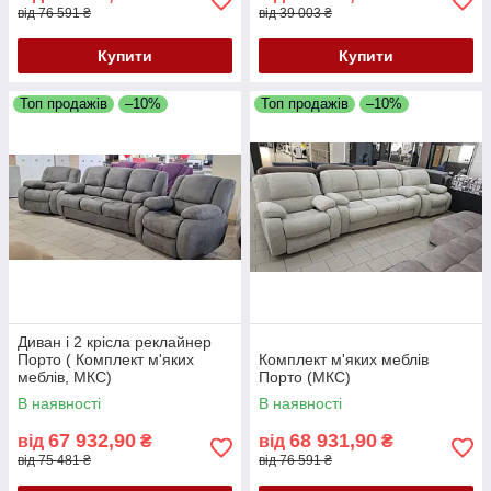
від 76 591 ₴
від 39 003 ₴
Купити
Купити
Топ продажів
–10%
Топ продажів
–10%
Диван і 2 крісла реклайнер
Порто ( Комплект м'яких
Комплект м'яких меблів
меблів, МКС)
Порто (МКС)
В наявності
В наявності
67 932,90
68 931,90
від
₴
від
₴
від 75 481 ₴
від 76 591 ₴