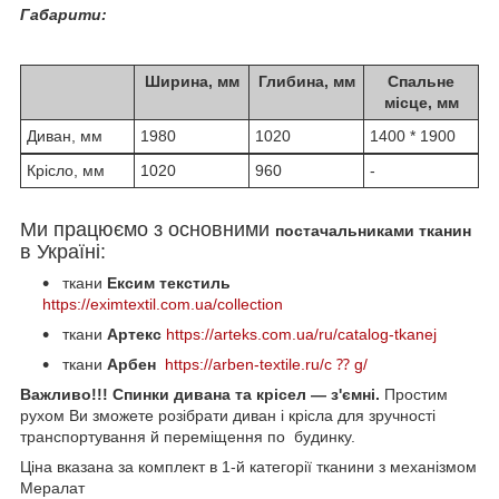
Габарити:
Ширина, мм
Глибина, мм
Спальне
місце, мм
Диван, мм
1980
1020
1400 * 1900
Крісло, мм
1020
960
-
Ми працюємо з основними
постачальниками тканин
в Україні:
ткани
Ексим
текстиль
https://eximtextil.com.ua/collection
ткани
Артекс
https://arteks.com.ua/ru/catalog-tkanej
ткани
Арбен
https://arben-textile.ru/c ⁇ g/
Важливо!!! Спинки дивана та крісел — з'ємні.
Простим
рухом Ви зможете розібрати диван і крісла для зручності
транспортування й переміщення по будинку.
Ціна вказана за комплект в 1-й категорії тканини з механізмом
Мералат