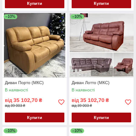
Купити
Купити
–10%
–10%
Диван Порто (МКС)
Диван Лотто (МКС)
В наявності
В наявності
35 102,70
35 102,70
від
₴
від
₴
від 39 003 ₴
від 39 003 ₴
Купити
Купити
–10%
–10%