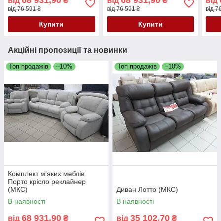
від
₴
від
₴
від
від 76 591 ₴
від 76 591 ₴
від 7
Купити
Купити
Акційні пропозиції та новинки
Топ продажів
–10%
Топ продажів
–10%
Комплект м'яких меблів
Порто крісло реклайнер
(МКС)
Диван Лотто (МКС)
В наявності
В наявності
68 931,90
35 102,70
від
₴
від
₴