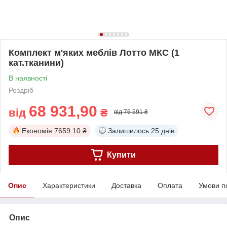
Комплект м'яких меблів Лотто МКС (1
кат.тканини)
В наявності
Роздріб
68 931,90
від
₴
від 76 591 ₴
Економія
7659.10 ₴
Залишилось
25 днів
Купити
Опис
Характеристики
Доставка
Оплата
Умови п
Опис