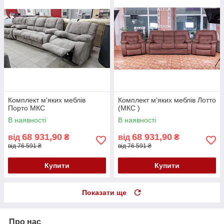
Комплект м'яких меблів
Комплект м'яких меблів Лотто
Порто МКС
(МКС )
В наявності
В наявності
68 931,90
68 931,90
від
₴
від
₴
від 76 591 ₴
від 76 591 ₴
Купити
Купити
Показати ще
Про нас