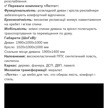
розслаблення.
✅ Переваги комплекту «Лотто»:
Функціональність:
розкладний диван і крісла-реклайнери
забезпечують комфортний відпочинок.
Ергономічність:
механізм релаксації знижує навантаження
на хребет і м’язи спини.
Мобільність:
знімні спинки дивана та крісел полегшують
транспортування та переміщення по дому.
Габарити (ШхГхВ):
Диван: 1980х1000х1000 мм
Крісло: 1020х1000х1000 мм
Спальне місце дивана: 1900х1400 мм
Наповнення:
високоеластичний ППУ, синтетичний повсть,
синтепон.
Каркас:
дерево, фанера, ДСП, ДВП, ламелі.
Механізм трансформації:
мералат.
«
Лотто
» – це меблі для тих, хто обирає якість, комфорт і
стиль.