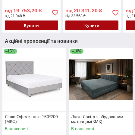
19 753,20
20 311,20
від
₴
від
₴
від
від 21 948 ₴
від 22 568 ₴
від 2
Купити
Купити
Акційні пропозиції та новинки
–15%
–10%
Ліжко Офелія нью 160*200
Ліжко Лавіта з вбудованим
(МКС)
матрацом(КМК)
В наявності
В наявності