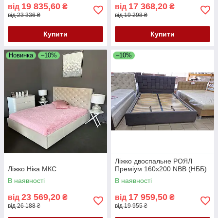
19 835,60
17 368,20
від
₴
від
₴
від 23 336 ₴
від 19 298 ₴
Купити
Купити
Новинка
–10%
–10%
Ліжко двоспальне РОЯЛ
Ліжко Ніка МКС
Преміум 160х200 NBB (НББ)
В наявності
В наявності
23 569,20
17 959,50
від
₴
від
₴
від 26 188 ₴
від 19 955 ₴