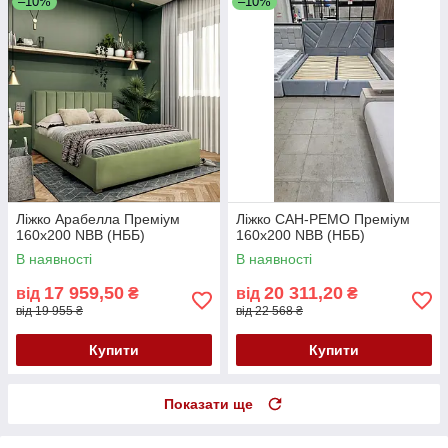
–10%
–10%
Ліжко Арабелла Преміум
Ліжко САН-РЕМО Преміум
160х200 NBB (НББ)
160х200 NBB (НББ)
В наявності
В наявності
17 959,50
20 311,20
від
₴
від
₴
від 19 955 ₴
від 22 568 ₴
Купити
Купити
Показати ще