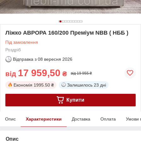
Ліжко АВРОРА 160/200 Преміум NBB ( НББ )
Під замовлення
Роздріб
Відправка з
08 вересня 2026
17 959,50
від
₴
від 19 955 ₴
Економія
1995.50 ₴
Залишилось
23 дні
Купити
Опис
Характеристики
Доставка
Оплата
Умови 
Опис