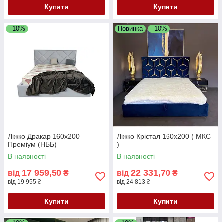
Купити
Купити
–10%
Новинка
–10%
Ліжко Дракар 160х200
Ліжко Крістал 160х200 ( МКС
Преміум (НББ)
)
В наявності
В наявності
17 959,50
22 331,70
від
₴
від
₴
від 19 955 ₴
від 24 813 ₴
Купити
Купити