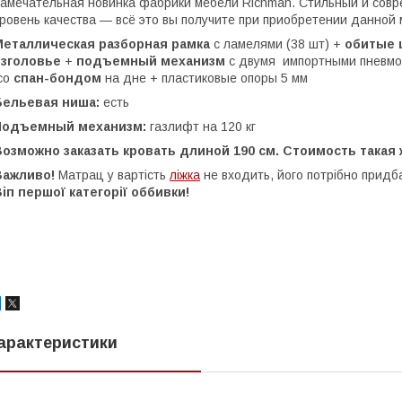
амечательная новинка фабрики мебели Richman. Стильный и совр
ровень качества — всё это вы получите при приобретении данной
Металлическая разборная рамка
с ламелями (38 шт) +
обитые 
изголовье
+
подъемный механизм
с двумя импортными пневмоп
со
спан-бондом
на дне + пластиковые опоры 5 мм
Бельевая ниша:
есть
Подъемный механизм:
газлифт на 120 кг
озможно заказать кровать длиной 190 см. Стоимость такая ж
Важливо!
Матрац у вартість
ліжка
не входить, його потрібно придбат
іп першої категорії оббивки!
арактеристики