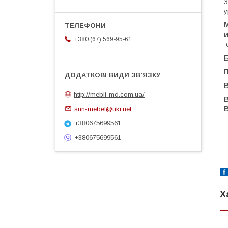
З
у
+380 (67) 569-95-61
В
http://mebli-md.com.ua/
В
snn-mebel@ukr.net
+380675699561
+380675699561
Х