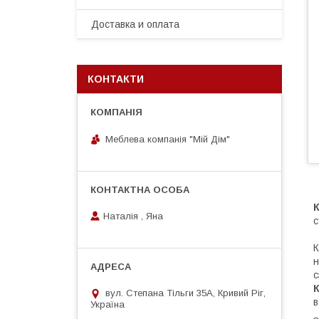
Доставка и оплата
КОНТАКТИ
Меблева компанія "Мій Дім"
Наталія , Яна
с
К
н
с
вул. Степана Тільги 35А, Кривий Ріг,
в
Україна