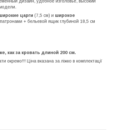
еменный дизайн, удобное изголовье, высокий
 модели.
широкие царги
(7,5 см) и
широкое
атронами + бельевой ящик глубиной 18,5 см
е, как за кровать длиной 200 см.
и окремо!!! Ціна вказана за ліжко в комплектації