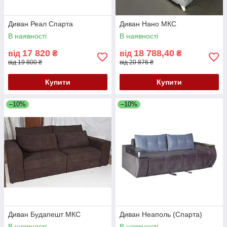
Диван Реал Спарта
Диван Нано МКС
В наявності
В наявності
17 820
18 788,40
від
₴
від
₴
від 19 800 ₴
від 20 876 ₴
Купити
Купити
–10%
–10%
Диван Будапешт МКС
Диван Неаполь (Спарта)
В наявності
В наявності