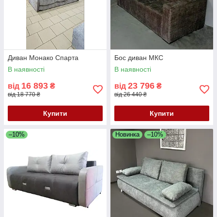
Диван Монако Спарта
Бос диван МКС
В наявності
В наявності
16 893
23 796
від
₴
від
₴
від 18 770 ₴
від 26 440 ₴
Купити
Купити
–10%
Новинка
–10%