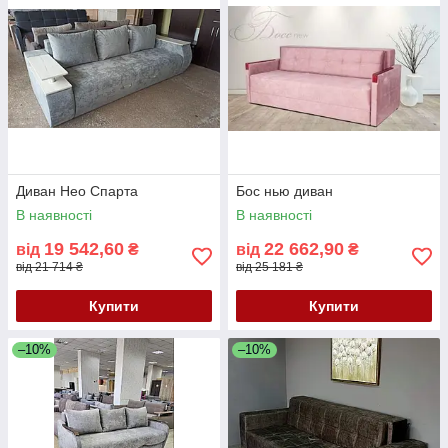
Диван Нео Спарта
Бос нью диван
В наявності
В наявності
19 542,60
22 662,90
від
₴
від
₴
від 21 714 ₴
від 25 181 ₴
Купити
Купити
–10%
–10%