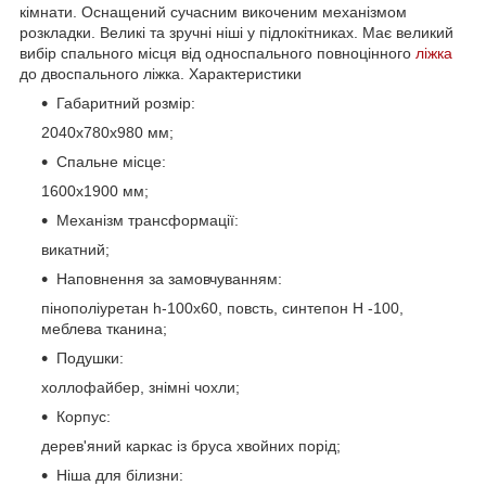
кімнати. Оснащений сучасним викоченим механізмом
розкладки. Великі та зручні ніші у підлокітниках. Має великий
вибір спального місця від односпального повноцінного
ліжка
до двоспального ліжка. Характеристики
Габаритний розмір:
2040х780х980 мм;
Спальне місце:
1600х1900 мм;
Механізм трансформації:
викатний;
Наповнення за замовчуванням:
пінополіуретан h-100х60, повсть, синтепон Н -100,
меблева тканина;
Подушки:
холлофайбер, знімні чохли;
Корпус:
дерев'яний каркас із бруса хвойних порід;
Ніша для білизни: