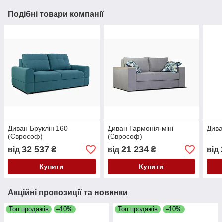
Подібні товари компанії
Диван Бруклін 160
Диван Гармонія-міні
Дива
(Єврософ)
(Єврософ)
32 537
21 234
від
₴
від
₴
від
Купити
Купити
Акційні пропозиції та новинки
Топ продажів
–10%
Топ продажів
–10%