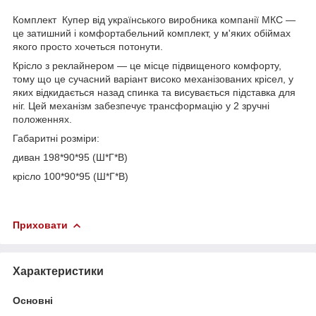
Комплект Купер від українського виробника компанії МКС —
це затишний і комфортабельний комплект, у м'яких обіймах
якого просто хочеться потонути.
Крісло з реклайнером — це місце підвищеного комфорту,
тому що це сучасний варіант високо механізованих крісел, у
яких відкидається назад спинка та висувається підставка для
ніг. Цей механізм забезпечує трансформацію у 2 зручні
положеннях.
Габаритні розміри:
диван 198*90*95 (Ш*Г*В)
крісло 100*90*95 (Ш*Г*В)
Приховати
Характеристики
Основні