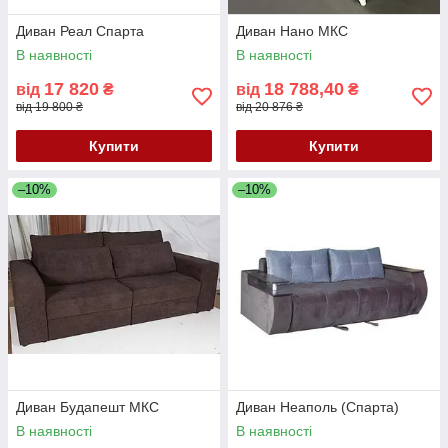
Диван Реал Спарта
Диван Нано МКС
В наявності
В наявності
17 820
18 788,40
від
₴
від
₴
від 19 800 ₴
від 20 876 ₴
Купити
Купити
–10%
–10%
Диван Будапешт МКС
Диван Неаполь (Спарта)
В наявності
В наявності