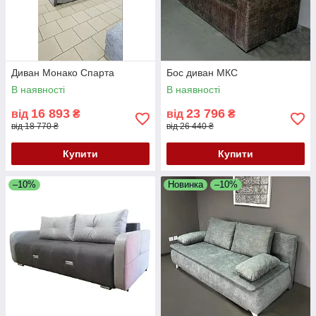
Диван Монако Спарта
Бос диван МКС
В наявності
В наявності
16 893
23 796
від
₴
від
₴
від 18 770 ₴
від 26 440 ₴
Купити
Купити
–10%
Новинка
–10%