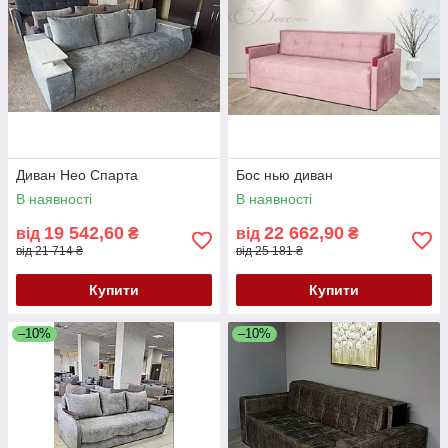
Диван Нео Спарта
Бос нью диван
В наявності
В наявності
19 542,60
22 662,90
від
₴
від
₴
від 21 714 ₴
від 25 181 ₴
Купити
Купити
–10%
–10%