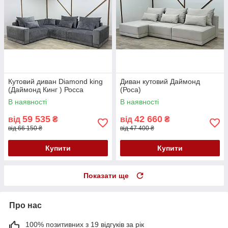
Кутовий диван Diamond king
Диван кутовий Даймонд
(Даймонд Кинг ) Росса
(Роса)
В наявності
В наявності
59 535
42 660
від
₴
від
₴
від 66 150 ₴
від 47 400 ₴
Купити
Купити
Показати ще
Про нас
100% позитивних з 19 відгуків за рік