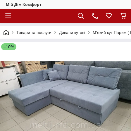
Мій Дім Комфорт
Товари та послуги
Дивани кутові
М'який кут Париж (
–10%