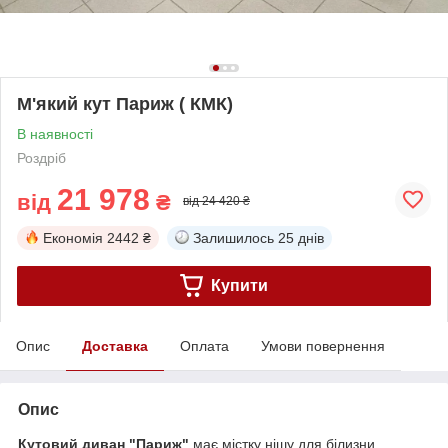
М'який кут Париж ( КМК)
В наявності
Роздріб
21 978
від
₴
від 24 420 ₴
Економія
2442 ₴
Залишилось
25 днів
Купити
Опис
Доставка
Оплата
Умови повернення
Опис
Кутовий диван "Париж"
має містку нішу для білизни,