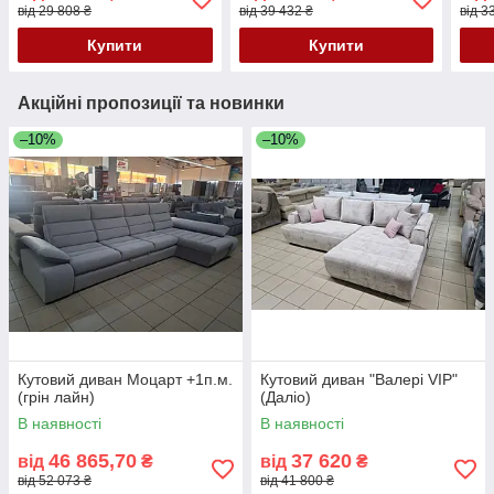
від 29 808 ₴
від 39 432 ₴
від 3
Купити
Купити
Акційні пропозиції та новинки
–10%
–10%
Кутовий диван Моцарт +1п.м.
Кутовий диван "Валері VIP"
(грін лайн)
(Даліо)
В наявності
В наявності
46 865,70
37 620
від
₴
від
₴
від 52 073 ₴
від 41 800 ₴