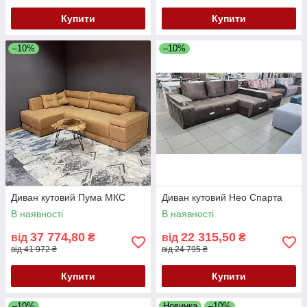
Купити
Купити
–10%
–10%
Диван кутовий Пума МКС
Диван кутовий Нео Спарта
В наявності
В наявності
37 774,80
22 315,50
від
₴
від
₴
від 41 972 ₴
від 24 795 ₴
Купити
Купити
–10%
Новинка
–10%