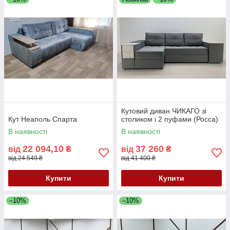
Кутовий диван ЧИКАГО зі
Кут Неаполь Спарта
столиком і 2 пуфами (Росса)
В наявності
В наявності
22 094,10
37 260
від
₴
від
₴
від 24 549 ₴
від 41 400 ₴
Купити
Купити
–10%
–10%