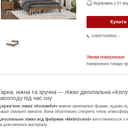
Відправка з 07 в
Купити
+380675699561
повернення товару п
Гарна, ніжна та зручна — ліжко двоспальна «Кол
насолоду під час сну
Дерев'яне ліжко «Колумбія»
маючи оригінальні форми, чудово під
ашої спальної кімнати. Вона обов'язково створить теплу атмосферу
Двоспальне ліжко від фабрики «MebiGrand»
виготовляється з 
а довговічного матеріалу.