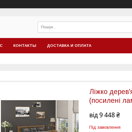
АС
КОНТАКТЫ
ДОСТАВКА И ОПЛАТА
Ліжко дерев'
(посилені ла
від
9 448 ₴
Під замовлення