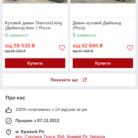
Кутовий диван Diamond king
Диван кутовий Даймонд
(Даймонд Кинг ) Росса
(Роса)
В наявності
В наявності
59 535
42 660
від
₴
від
₴
від 66 150 ₴
від 47 400 ₴
Купити
Купити
Показати ще
Про нас
100% позитивних з 19 відгуків за рік
Працює з 07.12.2012
м. Кривий Ріг
вул. Степана Тільги 35А, Кривий Ріг, Україна