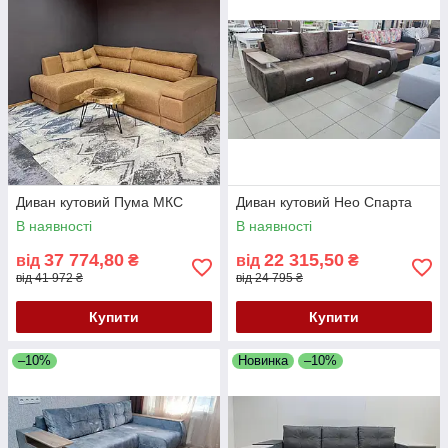
Диван кутовий Пума МКС
Диван кутовий Нео Спарта
В наявності
В наявності
37 774,80
22 315,50
від
₴
від
₴
від 41 972 ₴
від 24 795 ₴
Купити
Купити
–10%
Новинка
–10%