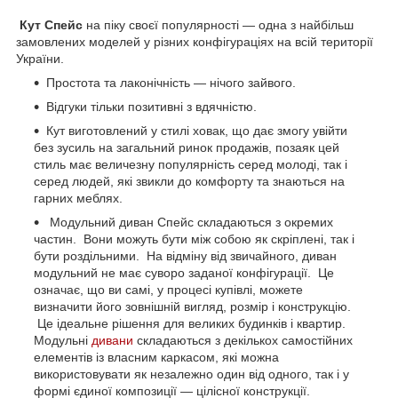
Кут Спейс
на піку своєї популярності — одна з найбільш
замовлених моделей у різних конфігураціях на всій території
України.
Простота та лаконічність — нічого зайвого.
Відгуки тільки позитивні з вдячністю.
Кут виготовлений у стилі ховак, що дає змогу увійти
без зусиль на загальний ринок продажів, позаяк цей
стиль має величезну популярність серед молоді, так і
серед людей, які звикли до комфорту та знаються на
гарних меблях.
Модульний диван Спейс складаються з окремих
частин. Вони можуть бути між собою як скріплені, так і
бути роздільними. На відміну від звичайного, диван
модульний не має суворо заданої конфігурації. Це
означає, що ви самі, у процесі купівлі, можете
визначити його зовнішній вигляд, розмір і конструкцію.
Це ідеальне рішення для великих будинків і квартир.
Модульні
дивани
складаються з декількох самостійних
елементів із власним каркасом, які можна
використовувати як незалежно один від одного, так і у
формі єдиної композиції — цілісної конструкції.