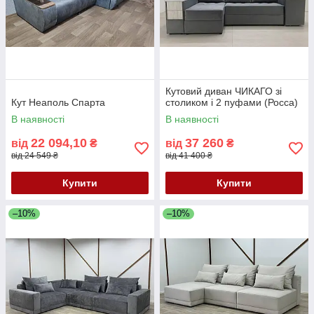
Кутовий диван ЧИКАГО зі
Кут Неаполь Спарта
столиком і 2 пуфами (Росса)
В наявності
В наявності
22 094,10
37 260
від
₴
від
₴
від 24 549 ₴
від 41 400 ₴
Купити
Купити
–10%
–10%