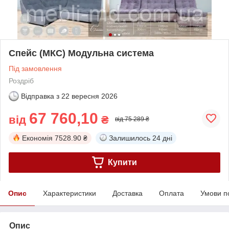
Спейс (МКС) Модульна система
Під замовлення
Роздріб
Відправка з
22 вересня 2026
67 760,10
від
₴
від 75 289 ₴
Економія
7528.90 ₴
Залишилось
24 дні
Купити
Опис
Характеристики
Доставка
Оплата
Умови п
Опис