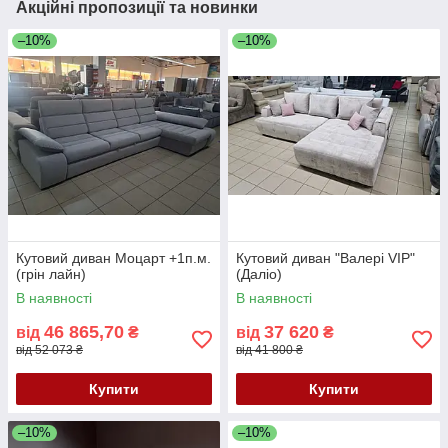
Акційні пропозиції та новинки
–10%
–10%
Кутовий диван Моцарт +1п.м.
Кутовий диван "Валері VIP"
(грін лайн)
(Даліо)
В наявності
В наявності
46 865,70
37 620
від
₴
від
₴
від 52 073 ₴
від 41 800 ₴
Купити
Купити
–10%
–10%