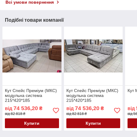
Всі умови повернення
Подібні товари компанії
Кут Спейс Преміум (МКС)
Кут Спейс Преміум (МКС)
Кут 
модульна система
модульна система
215*420*185
215*420*185
74 536,20
74 536,20
від
₴
від
₴
від
від 82 818 ₴
від 82 818 ₴
від 5
Купити
Купити