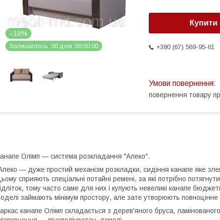
Купити
–10%
Залишилось
0
0
днів
0
0
0
0
0
0
+380 (67) 569-95-61
повернення товару п
анапе Олімп — система розкладання "Алеко".
леко — дуже простий механізм розкладки, сидіння канапе яке злег
ьому сприяють спеціальні потайні ремені, за які потрібно потягнути
ідліток, тому часто саме для них і купують невеликі канапе бюджет
оделі займають мінімум простору, але зате утворюють повноцінне 
аркас канапе Олімп складається з дерев'яного бруса, ламінованог
аповнення — пінополіуретан, ламелі