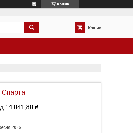
Кошик
Кошик
 Спарта
ід 14 041,80 ₴
ересня 2026