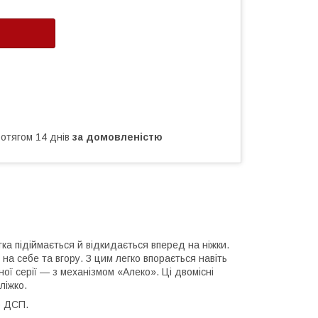
ротягом 14 днів
за домовленістю
ка підіймається й відкидається вперед на ніжки.
 на себе та вгору. З цим легко впорається навіть
ної серії — з механізмом «Алеко». Ці двомісні
ліжко.
о ДСП.