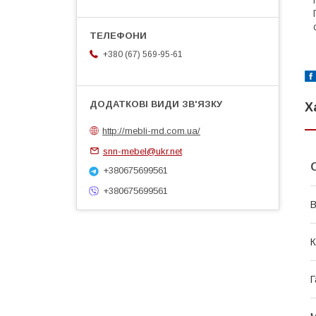
Г
с
+380 (67) 569-95-61
Х
http://mebli-md.com.ua/
snn-mebel@ukr.net
+380675699561
+380675699561
В
К
Г