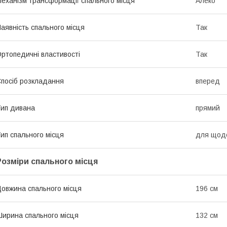
еханізм трансформації спального місця
Алеко
аявність спального місця
Так
ртопедичні властивості
Так
посіб розкладання
вперед
ип дивана
прямий
ип спального місця
для щоде
Розміри спального місця
овжина спального місця
196 см
ирина спального місця
132 см