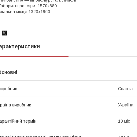
абаритні розміри: 1570х880
пальна місце 1320х1960
арактеристики
Основні
иробник
Спарта
раїна виробник
Україна
арантійний термін
18 міс