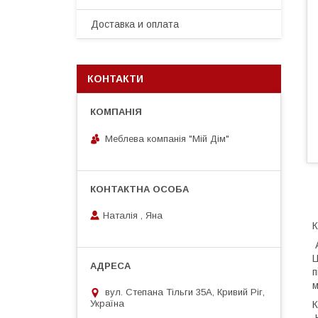
Доставка и оплата
КОНТАКТИ
Меблева компанія "Мій Дім"
Наталія , Яна
К
А
Ц
п
м
вул. Степана Тільги 35А, Кривий Ріг,
Україна
К
Н