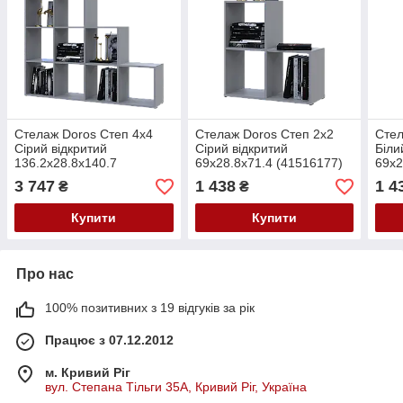
Стелаж Doros Степ 4х4
Стелаж Doros Степ 2х2
Стел
Сірий відкритий
Сірий відкритий
Біли
136.2х28.8х140.7
69х28.8х71.4 (41516177)
69х2
(41516179)
3 747
1 438
1 4
₴
₴
Купити
Купити
Про нас
100% позитивних з 19 відгуків за рік
Працює з 07.12.2012
м. Кривий Ріг
вул. Степана Тільги 35А, Кривий Ріг, Україна