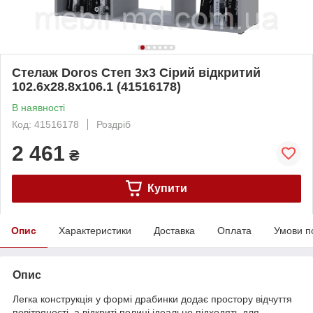
Стелаж Doros Степ 3х3 Сірий відкритий
102.6х28.8х106.1 (41516178)
В наявності
Код: 41516178
Роздріб
2 461
₴
Купити
Опис
Характеристики
Доставка
Оплата
Умови п
Опис
Легка конструкція у формі драбинки додає простору відчуття
повітряності, а відкриті полиці ідеально підходять для