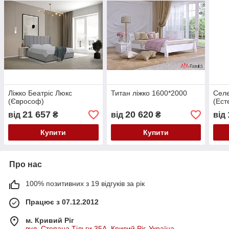
Ліжко Беатріс Люкс
Титан ліжко 1600*2000
Селе
(Єврософ)
(Ест
21 657
20 620
від
₴
від
₴
від
Купити
Купити
Про нас
100% позитивних з 19 відгуків за рік
Працює з 07.12.2012
м. Кривий Ріг
вул. Степана Тільги 35А, Кривий Ріг, Україна