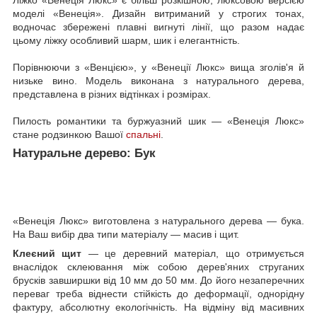
моделі «Венеція». Дизайн витриманий у строгих тонах,
водночас збережені плавні вигнуті лінії, що разом надає
цьому ліжку особливий шарм, шик і елегантність.
Порівнюючи з «Венцією», у «Венеції Люкс» вища зголів'я й
низьке вино. Модель виконана з натурального дерева,
представлена в різних відтінках і розмірах.
Пилость романтики та буржуазний шик — «Венеція Люкс»
стане родзинкою Вашої
спальні
.
Натуральне дерево: Бук
«Венеція Люкс» виготовлена з натурального дерева — бука.
На Ваш вибір два типи матеріалу — масив і щит.
Клеєний щит
— це деревний матеріал, що отримується
внаслідок склеювання між собою дерев'яних струганих
брусків завширшки від 10 мм до 50 мм. До його незаперечних
переваг треба віднести стійкість до деформації, однорідну
фактуру, абсолютну екологічність. На відміну від масивних