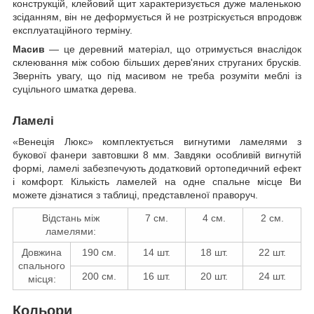
конструкцій, клейовий щит характеризується дуже маленькою
зсіданням, він не деформується й не розтріскується впродовж
експлуатаційного терміну.
Масив
— це деревний матеріал, що отримується внаслідок
склеювання між собою більших дерев'яних струганих брусків.
Зверніть увагу, що під масивом не треба розуміти меблі із
суцільного шматка дерева.
Ламелі
«Венеція Люкс» комплектується вигнутими ламелями з
букової фанери завтовшки 8 мм. Завдяки особливій вигнутій
формі, ламелі забезпечують додатковий ортопедичний ефект
і комфорт. Кількість ламелей на одне спальне місце Ви
можете дізнатися з таблиці, представленої праворуч.
Відстань між
7 см.
4 см.
2 см.
ламелями:
Довжина
190 см.
14 шт.
18 шт.
22 шт.
спального
200 см.
16 шт.
20 шт.
24 шт.
місця:
Кольори