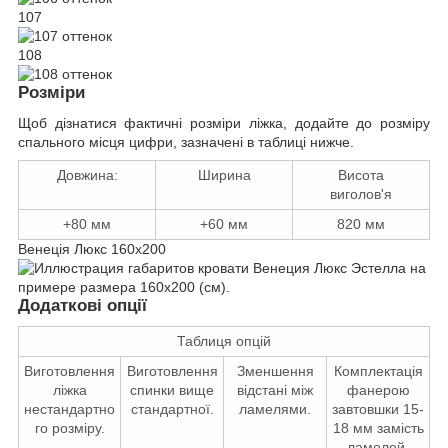
107
108
Розміри
Щоб дізнатися фактичні розміри ліжка, додайте до розміру
спального місця цифри, зазначені в таблиці нижче.
Довжина:
Ширина
Висота
виголов'я
+80 мм
+60 мм
820 мм
Венеція Люкс 160x200
Додаткові опції
Таблиця опцій
Виготовлення
Виготовлення
Зменшення
Комплектація
ліжка
спинки вище
відстані між
фанерою
нестандартно
стандартної.
ламелями.
завтовшки 15-
го розміру.
18 мм замість
ламелей.