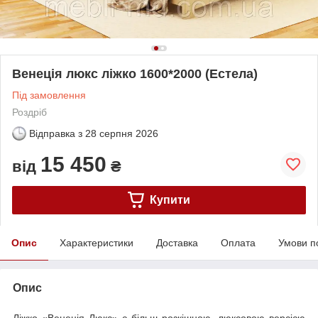
Венеція люкс ліжко 1600*2000 (Естела)
Під замовлення
Роздріб
Відправка з
28 серпня 2026
15 450
від
₴
Купити
Опис
Характеристики
Доставка
Оплата
Умови п
Опис
Ліжко «Венеція Люкс» є більш розкішною, люксовою версією