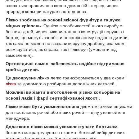
впишеться практично в кожен домашній інтер'єр, через
природні кольори натурального дерева.
Ліжко зроблене на основі якісної фурнітури та дуже
міцних кріплень
. Однією з особливостей цього виробу є
безпека дітей, через використання в конструкції поручнів і
бортів, що можуть запобігти несподіваному падінню дитини,
так само не можна не зазначити зручну драбину, яка може
розміщуватися, як справа, так і і ліворуч (умовляти під
замовлення).
Ортопедичні ламелі забезпечать надійне підтримання
хребта дитини.
Це двоярусне ліжко
легко трансформується у два окремі
ліжка
за допомогою розбирання допоміжних деталей.
Можливі варіанти виготовлення різних кольорів на
основі лаків і фарб сертифікованої якості.
Ліжко може бути укомплектоване
двома місткими ящиками
для постільних речей або інших речей — ціну уточнюйте в
менеджера.
Додатково ліжко можна укомплектувати бортиком.
Зокрема матрац купується окремо. Великий вибір дитячих
матраців Ви можете знайти на нашому сайті.