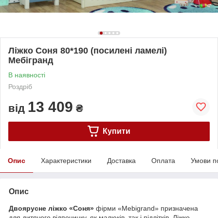
Ліжко Соня 80*190 (посилені ламелі)
Мебігранд
В наявності
Роздріб
13 409
від
₴
Купити
Опис
Характеристики
Доставка
Оплата
Умови п
Опис
Двоярусне ліжко «Соня»
фірми «Mebigrand» призначена
для дитячого відпочинку, як малюків, так і підлітків. Ліжко