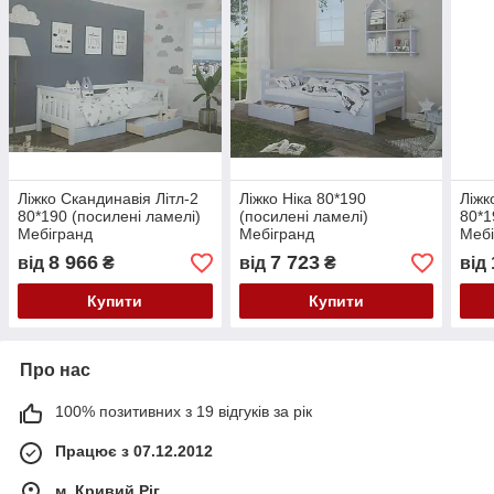
Ліжко Скандинавія Літл-2
Ліжко Ніка 80*190
Ліжк
80*190 (посилені ламелі)
(посилені ламелі)
80*1
Мебігранд
Мебігранд
Мебі
8 966
7 723
від
₴
від
₴
від
Купити
Купити
Про нас
100% позитивних з 19 відгуків за рік
Працює з 07.12.2012
м. Кривий Ріг