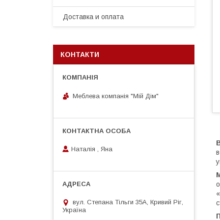
Доставка и оплата
КОНТАКТИ
Меблева компанія "Мій Дім"
Наталія , Яна
в
у
М
о
«
вул. Степана Тільги 35А, Кривий Ріг,
с
Україна