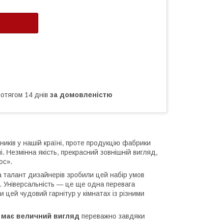
ротягом 14 днів
за домовленістю
иків у нашій країні, проте продукцію фабрики
чі. Незмінна якість, прекрасний зовнішній вигляд,
ос».
а талант дизайнерів зробили цей набір умов
ми. Універсальність — це ще одна перевага
и цей чудовий гарнітур у кімнатах із різними
а має величний вигляд
переважно завдяки