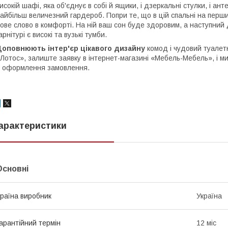
исокій шафі, яка об'єднує в собі й ящики, і дзеркальні стулки, і ант
айбільш величезний гардероб. Попри те, що в цій спальні на пер
ове слово в комфорті. На ній ваш сон буде здоровим, а наступний 
арнітурі є високі та вузькі тумби.
Доповнюють інтер'єр цікавого дизайну
комод і чудовий туалет
Лотос», залиште заявку в інтернет-магазині «Мебель-Мебель», і м
 оформлення замовлення.
арактеристики
Основні
раїна виробник
Україна
арантійний термін
12 міс