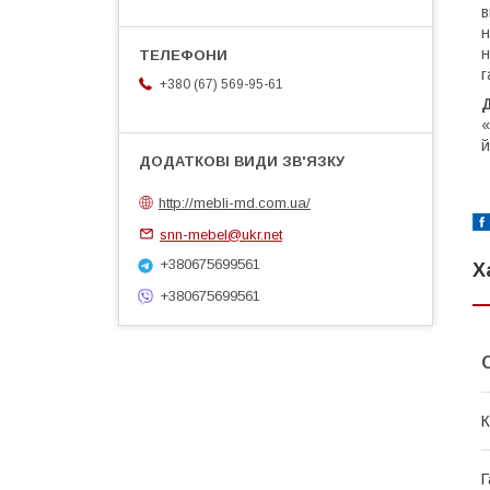
в
н
н
г
+380 (67) 569-95-61
«
й
http://mebli-md.com.ua/
snn-mebel@ukr.net
+380675699561
Х
+380675699561
К
Г