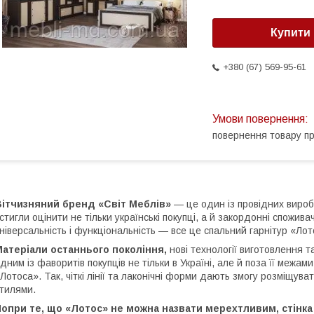
Купити
+380 (67) 569-95-61
повернення товару п
Вітчизняний бренд «Світ Меблів»
— це один із провідних виробн
стигли оцінити не тільки українські покупці, а й закордонні спожива
ніверсальність і функціональність — все це спальний гарнітур «Лот
атеріали останнього покоління,
нові технології виготовлення т
дним із фаворитів покупців не тільки в Україні, але й поза її межа
Лотоса». Так, чіткі лінії та лаконічні форми дають змогу розміщуват
тилями.
Попри те, що «Лотос» не можна назвати мерехтливим, стінк